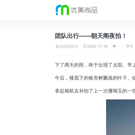
团队出行——朝天阁夜拍！




ı||ııı||ı|ı||ı 3
2020-11-19
0
下了两天的雨，终于出现了太阳。早
午后，楼底下的银杏树飘落的叶子。
拿起相机去补拍了上一次珊瑚玉的一些